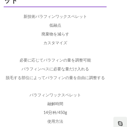
ット
新技術パラフィンワックスペレット
低融点
廃棄物を減らす
カスタマイズ
必要に応じてパラフィンの量
を調整可能
パラフィン
べス
に必要な量
だけ入れる
脱毛
する部位によって
パラフィンの量
を自由に調整する
パラフィンワックスペレット
融解時間
分
14
种
/450g
使用
方法