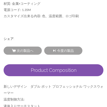
材質
金属
コーティング
:
+
電源コード
: 1.35
M
カスタマイズ
出来る
内容
色、温度範囲、ロゴ印刷
:
シェア:
次の製品へ
今度の製品
Product Composition
新しい
デザイン
ダブル ポット プロフェッショナル ワックス
ウォ
ーマー
温度制御方法
:
液体入りサーモスタット